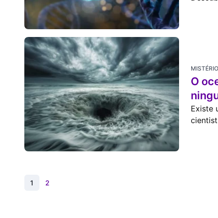
MISTÉRI
O oce
ning
Existe
cientis
1
2