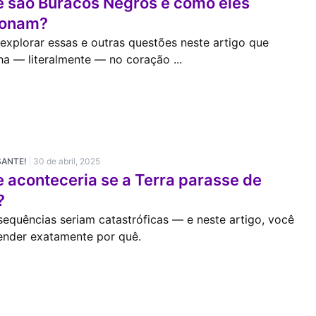
e são Buracos Negros e como eles
ionam?
xplorar essas e outras questões neste artigo que
a — literalmente — no coração ...
SANTE!
30 de abril, 2025
 aconteceria se a Terra parasse de
?
equências seriam catastróficas — e neste artigo, você
tender exatamente por quê.