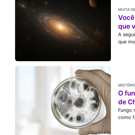
MUITA G
Você
que 
A segui
que mo
MISTÉRI
O fun
de C
Fungo 
como fo