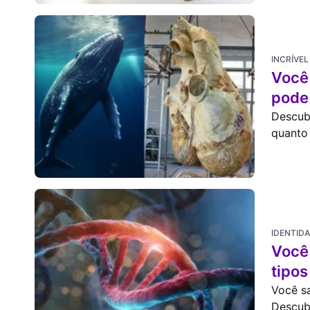
INCRÍVEL
Você 
pode
Descub
quanto 
IDENTID
Você
tipo
Você s
Descub