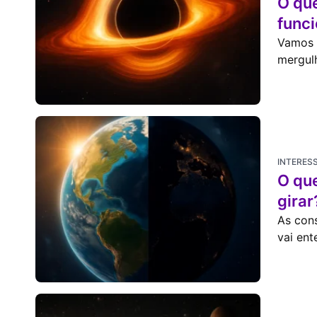
O qu
func
Vamos e
mergulh
INTERES
O que
girar
As cons
vai en