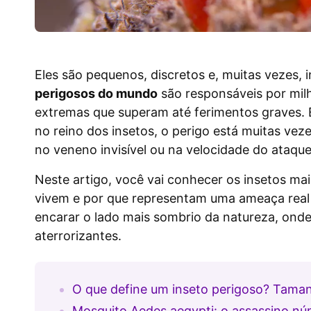
Eles são pequenos, discretos e, muitas vezes, i
perigosos do mundo
são responsáveis por mil
extremas que superam até ferimentos graves. 
no reino dos insetos, o perigo está muitas ve
no veneno invisível ou na velocidade do ataque
Neste artigo, você vai conhecer os insetos ma
vivem e por que representam uma ameaça real 
encarar o lado mais sombrio da natureza, ond
aterrorizantes.
O que define um inseto perigoso? Tam
Mosquito Aedes aegypti: o assassino 