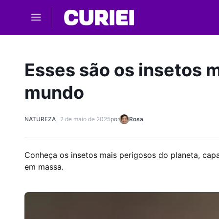
Skip to main content
Esses são os insetos 
mundo
NATUREZA
2 de maio de 2025
por
Rosa
Conheça os insetos mais perigosos do planeta, cap
em massa.