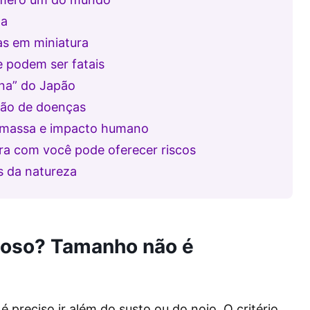
ma
as em miniatura
 podem ser fatais
ina” do Japão
são de doenças
 massa e impacto humano
ra com você pode oferecer riscos
s da natureza
goso? Tamanho não é
 preciso ir além do susto ou do nojo. O critério