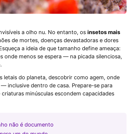
nvisíveis a olho nu. No entanto, os
insetos mais
hões de mortes, doenças devastadoras e dores
Esqueça a ideia de que tamanho define ameaça:
zes onde menos se espera — na picada silenciosa,
.
is letais do planeta, descobrir como agem, onde
— inclusive dentro de casa. Prepare-se para
e criaturas minúsculas escondem capacidades
anho não é documento
número um do mundo