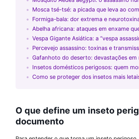
Mosca tsé-tsé: a picada que leva ao co
Formiga-bala: dor extrema e neurotoxin
Abelha africana: ataques em enxame que
Vespa Gigante Asiática: a “vespa assass
Percevejo assassino: toxinas e transmis
Gafanhoto do deserto: devastações em
Insetos domésticos perigosos: quem mo
Como se proteger dos insetos mais letai
O que define um inseto peri
documento
Para entender o que torna um inseto perigoso, é