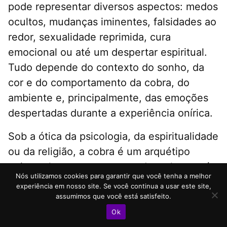
pode representar diversos aspectos: medos
ocultos, mudanças iminentes, falsidades ao
redor, sexualidade reprimida, cura
emocional ou até um despertar espiritual.
Tudo depende do contexto do sonho, da
cor e do comportamento da cobra, do
ambiente e, principalmente, das emoções
despertadas durante a experiência onírica.
Sob a ótica da psicologia, da espiritualidade
ou da religião, a cobra é um arquétipo
universal que aparece quando a alma está
Nós utilizamos cookies para garantir que você tenha a melhor
prestes a atravessar um processo
experiência em nosso site. Se você continua a usar este site,
importante. Assim como esse animal troca
assumimos que você está satisfeito.
de pele, o sonhador também é convidado a
Ok