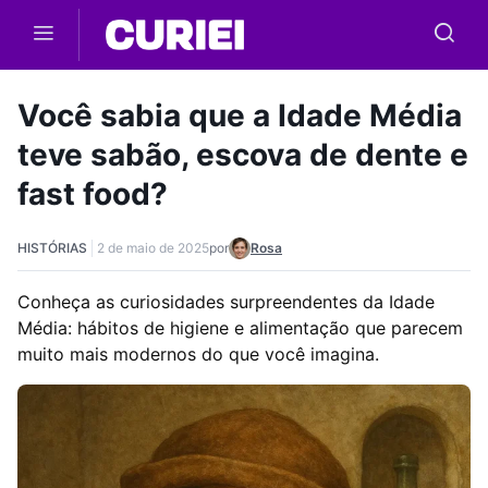
Skip to main content
Você sabia que a Idade Média
teve sabão, escova de dente e
fast food?
HISTÓRIAS
2 de maio de 2025
por
Rosa
Conheça as curiosidades surpreendentes da Idade
Média: hábitos de higiene e alimentação que parecem
muito mais modernos do que você imagina.